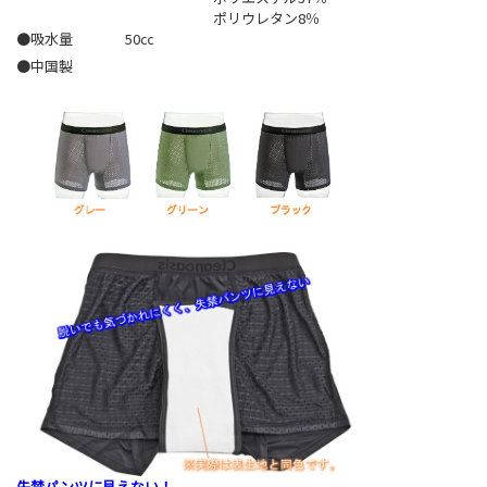
ポリウレタン8％
●吸水量
50㏄
●中国製
失禁パンツに見えない！