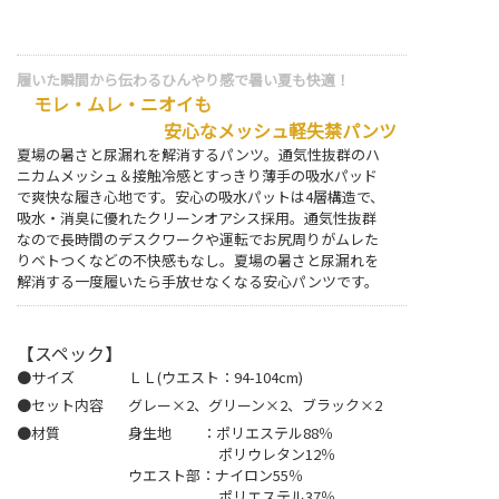
履いた瞬間から伝わるひんやり感で暑い夏も快適！
モレ・ムレ・ニオイも
安心なメッシュ軽失禁パンツ
夏場の暑さと尿漏れを解消するパンツ。通気性抜群のハ
ニカムメッシュ＆接触冷感とすっきり薄手の吸水パッド
で爽快な履き心地です。安心の吸水パットは4層構造で、
吸水・消臭に優れたクリーンオアシス採用。通気性抜群
なので長時間のデスクワークや運転でお尻周りがムレた
りベトつくなどの不快感もなし。夏場の暑さと尿漏れを
解消する一度履いたら手放せなくなる安心パンツです。
【スペック】
●サイズ
ＬＬ(ウエスト：94-104cm)
●セット内容
グレー×2、グリーン×2、ブラック×2
●材質
身生地 ：ポリエステル88％
ポリウレタン12％
ウエスト部：ナイロン55％
ポリエステル37％