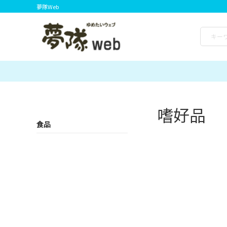
夢隊Web
嗜好品
食品