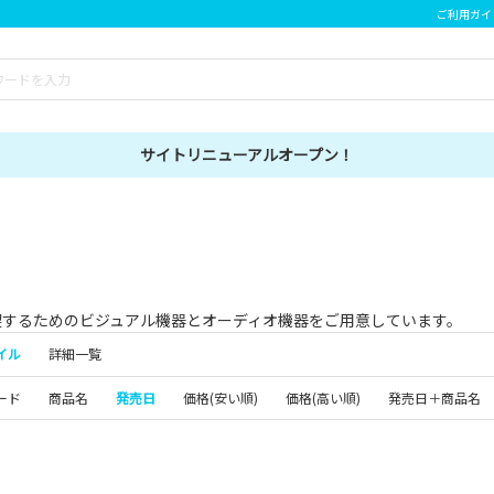
ご利用ガイ
サイトリニューアルオープン！
喫するためのビジュアル機器とオーディオ機器をご用意しています。
イル
詳細一覧
ード
商品名
発売日
価格(安い順)
価格(高い順)
発売日＋商品名