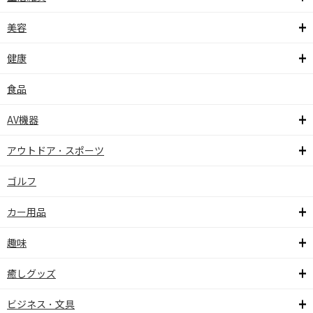
美容
健康
食品
AV機器
アウトドア ･ スポーツ
ゴルフ
カー用品
趣味
癒しグッズ
ビジネス ･ 文具