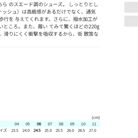
ら のスエード調のシューズ。 しっとりとし
（ナッシュ）は高級感があるだけでなく、通気
歩行を 与えてくれます。さらに、撥水加工が
ところ。また、履い てみて驚くほどの220g
。滑りにくく衝撃を吸収するから、街 散策な
(cm)
o
04
05
06
07
08
09
10
11
イズ
23.5
24.0
24.5
25.0
25.5
26.0
26.5
27.0