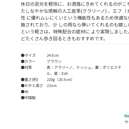
休日の足元を軽快に、お洒落にきめてくれるのがこち
たしなやかな感触の人工皮革(クラリーノ) 、エフ
性 に優れムレにくいという機能性もあるため快適な
施されており、少 しの雨なら弾いてくれるのも嬉しい
という軽さは、特殊配合の底材に より実現しました
どたくさん歩き回るときもおすすめです。
●サイズ
24.5cm
●カラー
ブラウン
●材質
表：クラリーノ、ナッシュ、裏：ポリエステ
ル、底：EVA
●重さ(約)
220g（25.5cm）
●かかと高さ
2.5cm
●4E
●中国製
N
サ