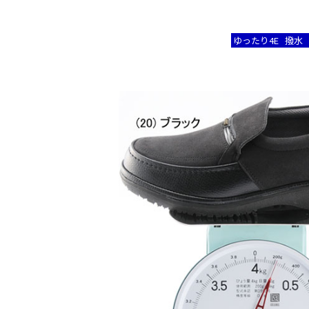
ゆったり4E
撥水