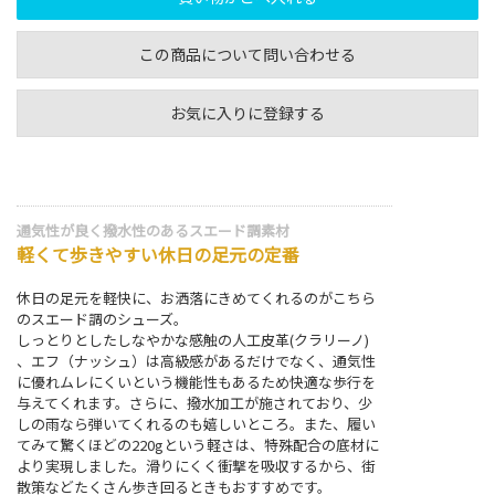
この商品について問い合わせる
お気に入りに登録する
通気性が良く撥水性のあるスエード調素材
軽くて歩きやすい休日の足元の定番
休日の足元を軽快に、お洒落にきめてくれるのがこちら
のスエード調のシューズ。
しっとりとしたしなやかな感触の人工皮革(クラリーノ)
、エフ（ナッシュ）は高級感があるだけでなく、通気性
に優れムレにくいという機能性もあるため快適な歩行を
与えてくれます。さらに、撥水加工が施されており、少
しの雨なら弾いてくれるのも嬉しいところ。また、履い
てみて驚くほどの220gという軽さは、特殊配合の底材に
より実現しました。滑りにくく衝撃を吸収するから、街
散策などたくさん歩き回るときもおすすめです。