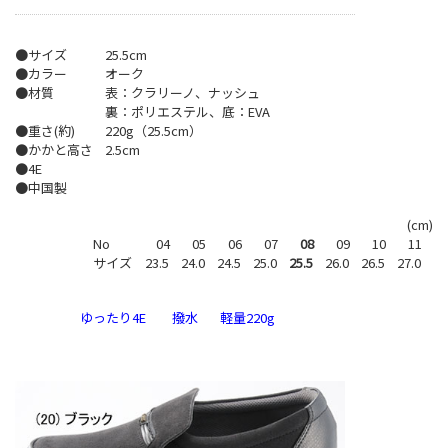
●サイズ
25.5cm
●カラー
オーク
●材質
表：クラリーノ、ナッシュ
裏：ポリエステル、底：EVA
●重さ(約)
220g（25.5cm）
●かかと高さ
2.5cm
●4E
●中国製
(cm)
No
04
05
06
07
08
09
10
11
サイズ
23.5
24.0
24.5
25.0
25.5
26.0
26.5
27.0
ゆったり4E
撥水
軽量220g