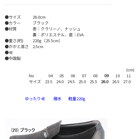
●サイズ
26.0cm
●カラー
ブラック
●材質
表：クラリーノ、ナッシュ
裏：ポリエステル、底：EVA
●重さ(約)
220g（25.5cm）
●かかと高さ
2.5cm
●4E
●中国製
(cm)
No
04
05
06
07
08
09
10
11
サイズ
23.5
24.0
24.5
25.0
25.5
26.0
26.5
27.0
ゆったり4E
撥水
軽量220g