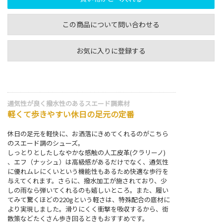
この商品について問い合わせる
お気に入りに登録する
通気性が良く撥水性のあるスエード調素材
軽くて歩きやすい休日の足元の定番
休日の足元を軽快に、お洒落にきめてくれるのがこちら
のスエード調のシューズ。
しっとりとしたしなやかな感触の人工皮革(クラリーノ)
、エフ（ナッシュ）は高級感があるだけでなく、通気性
に優れムレにくいという機能性もあるため快適な歩行を
与えてくれます。さらに、撥水加工が施されており、少
しの雨なら弾いてくれるのも嬉しいところ。また、履い
てみて驚くほどの220gという軽さは、特殊配合の底材に
より実現しました。滑りにくく衝撃を吸収するから、街
散策などたくさん歩き回るときもおすすめです。