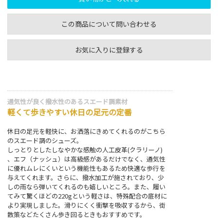
この商品について問い合わせる
お気に入りに登録する
通気性が良く撥水性のあるスエード調素材
軽くて歩きやすい休日の足元の定番
休日の足元を軽快に、お洒落にきめてくれるのがこちら
のスエード調のシューズ。
しっとりとしたしなやかな感触の人工皮革(クラリーノ)
、エフ（ナッシュ）は高級感があるだけでなく、通気性
に優れムレにくいという機能性もあるため快適な歩行を
与えてくれます。さらに、撥水加工が施されており、少
しの雨なら弾いてくれるのも嬉しいところ。また、履い
てみて驚くほどの220gという軽さは、特殊配合の底材に
より実現しました。滑りにくく衝撃を吸収するから、街
散策などたくさん歩き回るときもおすすめです。