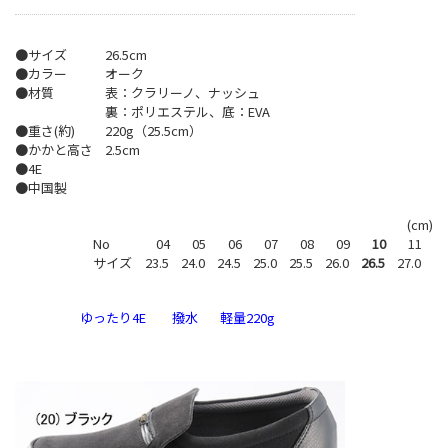
●サイズ
26.5cm
●カラー
オーク
●材質
表：クラリーノ、ナッシュ
裏：ポリエステル、底：EVA
●重さ(約)
220g（25.5cm）
●かかと高さ
2.5cm
●4E
●中国製
(cm)
No
04
05
06
07
08
09
10
11
サイズ
23.5
24.0
24.5
25.0
25.5
26.0
26.5
27.0
ゆったり4E
撥水
軽量220g