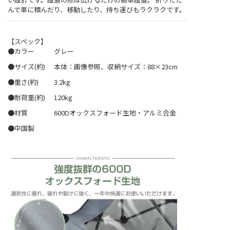
んで車に積んだり、移動したり、持ち運びもラクラクです。
【スペック】
●カラー
グレー
●サイズ(約)
本体：画像参照、収納サイズ：88×23cm
●重さ(約)
3.2kg
●耐荷重(約)
120kg
●材質
600Dオックスフォード生地・アルミ合金
●中国製