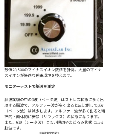
数値28,500のマイナスイオン数値を計測。大量のマイナ
スイオンが快適な睡眠環境を整えます。
モニターテストで脳波を測定
脳波試験の中のβ波（ベータ波）はストレス状態に多く出
現する脳波で、アルファー波が多く出ると反比例してβ波
（ベータ波）は減少します。アルファー波が多く出ると精
神的・肉体的に安静（リラックス）の状態になります。
また、θ波（シータ波）は深い瞑想やまどろみ状態に出る
脳波です。