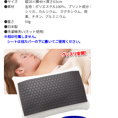
●サイズ
縦20×横40×厚さ0.5cm
●素材
生地：ポリエステル100％、プリント成分：
シリカ、カルシウム、 マグネシウム、炭
素、チタン、アルミニウム
●重さ
50g
●日本製
●洗濯機洗い(ネット使用)
※枕は付属しません。
シートは枕カバーの下に敷いてご使用ください。