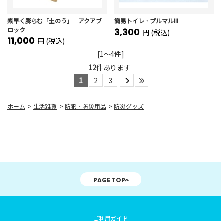
素早く膨らむ「土のう」 アクアブ
簡易トイレ・プルマルIII
ロック
3,300
円 (税込)
11,000
円 (税込)
[1～4件]
12
件あります
1
2
3
ホーム
>
生活雑貨
>
防犯 ･ 防災用品
>
防災グッズ
PAGE TOP
ご利用ガイド