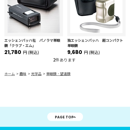
エッシェンバッハ社 パノラマ単眼
独エッシェンバッハ 超コンパクト
鏡「クラブ・エム」
単眼鏡
21,780
9,680
円 (税込)
円 (税込)
2
件あります
ホーム
>
趣味
>
光学品
>
単眼鏡 ･ 望遠鏡
PAGE TOP