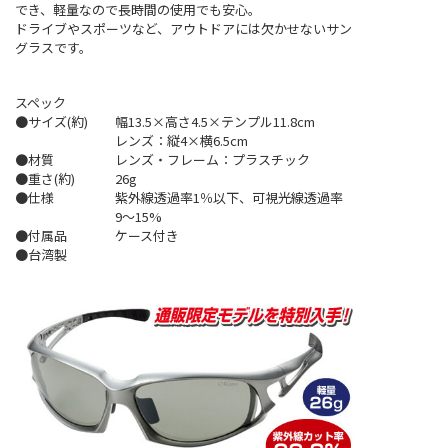
でき、軽量なので長時間の使用でも安心。
ドライブやスポーツなど、アウトドアには欠かせないサン
グラスです。
スペック
●サイズ(約)
幅13.5×高さ4.5×テンプル11.8cm
レンズ：縦4×横6.5cm
●材質
レンズ・フレーム：プラスチック
●重さ(約)
26g
●仕様
紫外線透過率1％以下、可視光線透過率
9～15%
●付属品
ケース付き
●台湾製