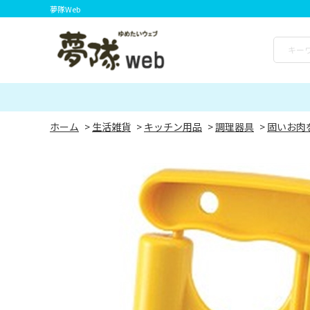
夢隊Web
ホーム
>
生活雑貨
>
キッチン用品
>
調理器具
>
固いお肉