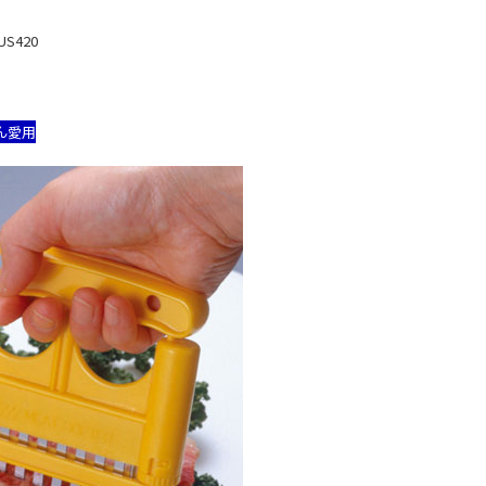
S420
ん愛用