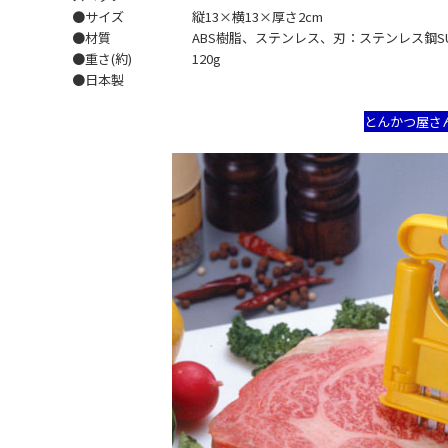
●サイズ
縦13×横13×厚さ2cm
●材質
ABS樹脂、ステンレス、刃：ステンレス鋼SU
●重さ(約)
120g
●日本製
とんかつ屋さ