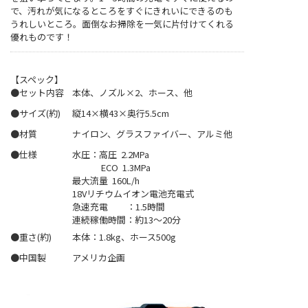
で、汚れが気になるところをすぐにきれいにできるのも
うれしいところ。面倒なお掃除を一気に片付けてくれる
優れものです！
【スペック】
●セット内容
本体、ノズル×2、ホース、他
●サイズ(約)
縦14×横43×奥行5.5cm
●材質
ナイロン、グラスファイバー、アルミ他
●仕様
水圧：高圧 2.2MPa
ECO 1.3MPa
最大流量 160L/h
18Vリチウムイオン電池充電式
急速充電 ：1.5時間
連続稼働時間：約13～20分
●重さ(約)
本体：1.8kg、ホース500g
●中国製
アメリカ企画