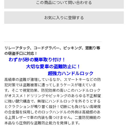
この商品について問い合わせる
お気に入りに登録する
リレーアタック、コードグラバー、ピッキング、窓割り等
の窃盗手口に対応！
わずか5秒の簡単取り付け！
大切な愛車の盗難防止に！
超強力ハンドルロック
高級車の盗難が激増しているなか、スマートキーなどの防
犯対策では盗難被害に遭ってしまうケースが増えていま
す。そこで視覚効果、防犯効果の高いこのハンドルロック
がオススメ！ドリリングやピッキングのあらゆる不正解錠
に強い鍵穴構造で、無理にハンドルロックを外そうとする
とクラクションが鳴り響く設計！切断にも負けない高硬度
の合金鋼を採用しそのロックハンドルの外側は高級感のあ
る上質レザーで車の内装も傷つけません。二重防犯機能の
本品なら圧倒的な盗難防止能力を発揮します。