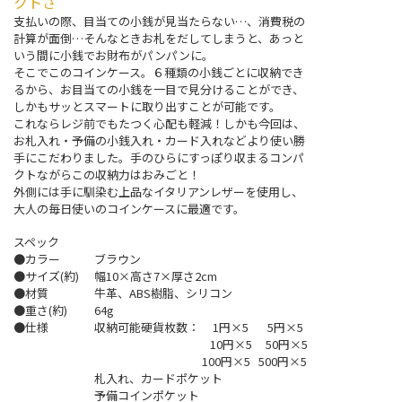
クトさ
支払いの際、目当ての小銭が見当たらない…、消費税の
計算が面倒…そんなときお札をだしてしまうと、あっと
いう間に小銭でお財布がパンパンに。
そこでこのコインケース。６種類の小銭ごとに収納でき
るから、お目当ての小銭を一目で見分けることができ、
しかもサッとスマートに取り出すことが可能です。
これならレジ前でもたつく心配も軽減！しかも今回は、
お札入れ・予備の小銭入れ・カード入れなどより使い勝
手にこだわりました。手のひらにすっぽり収まるコンパ
クトながらこの収納力はおみごと！
外側には手に馴染む上品なイタリアンレザーを使用し、
大人の毎日使いのコインケースに最適です。
スペック
●カラー
ブラウン
●サイズ(約)
幅10×高さ7×厚さ2cm
●材質
牛革、ABS樹脂、シリコン
●重さ(約)
64g
●仕様
収納可能硬貨枚数： 1円×5 5円×5
10円×5 50円×5
100円×5 500円×5
札入れ、カードポケット
予備コインポケット