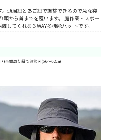
プ。頭周紐とあご紐で調整できるので急な突
り頭から首までを覆います。 庭作業・スポー
躍してくれる３WAY多機能ハッ トです。
ド)※頭周り紐で調節可(56～62㎝)