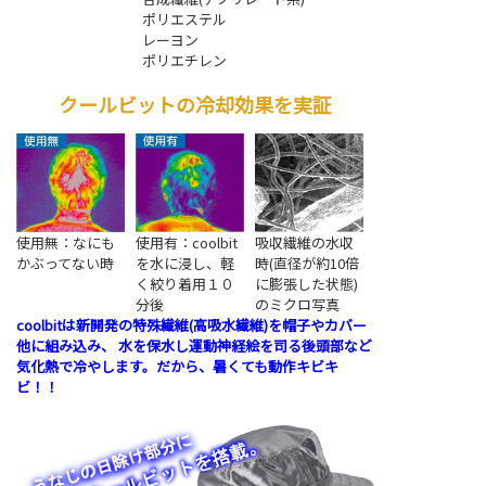
ポリエステル
レーヨン
ポリエチレン
クールビットの冷却効果を実証
使用無：なにも
使用有：coolbit
吸収繊維の水収
かぶってない時
を水に浸し、軽
時(直径が約10倍
く絞り着用１０
に膨張した状態)
分後
のミクロ写真
coolbitは新開発の特殊繊維(高吸水繊維)を帽子やカバー
他に組み込み、 水を保水し運動神経絵を司る後頭部など
気化熱で冷やします。だから、暑くても動作キビキ
ビ！！