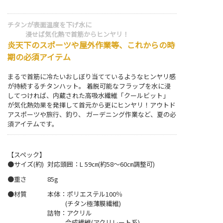
チタンが表面温度を下げ水に
浸せば気化熱で首筋からヒンヤリ！
炎天下のスポーツや屋外作業等、これからの時
期の必須アイテム
まるで首筋に冷たいおしぼり当てているようなヒンヤリ感
が持続するチタンハット。 着脱可能なフラップを水に浸
してつければ、内蔵された高吸水繊維「クールビット」
が気化熱効果を発揮して首元から更にヒンヤリ！アウトド
アスポーツや旅行、釣り、 ガーデニング作業など、夏の必
須アイテムです。
【スペック】
●サイズ(約)
対応頭囲：L 59㎝(約58～60㎝調整可)
●重さ
85g
●材質
本体：ポリエステル100％
(チタン極薄膜繊維)
詰物：アクリル
合成繊維(アクリレート系)