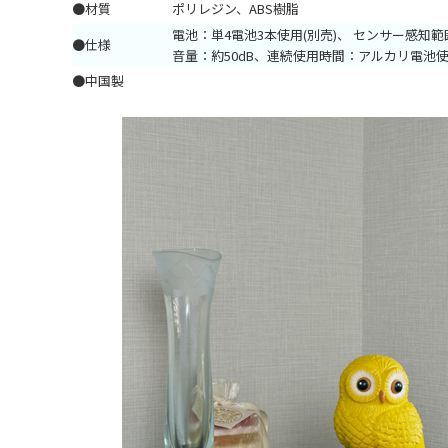
●材質
ポリレジン、ABS樹脂
電池：単4電池3本使用(別売)、 センサー感知範囲：
●仕様
音量：約50dB、連続使用時間：アルカリ電池使
●中国製