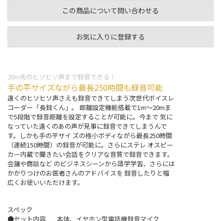
この商品について問い合わせる
お気に入りに登録する
20m先のヒソヒソ声まで録音できる！
手の平サイズながら最長250時間も録音可能
遠くのヒソヒソ声さえも録音できてしまう次世代ボイスレ
コーダー「長録くん」。 距離設定機能搭載で1m～20mま
で5段階で録音距離を設定することが可能に。今まで 気に
なっていた遠くのあの声が見事に録音できてしまうんで
す。しかも手の平サイ ズの極小ボディながら最長250時間
（連続150時間）の録音が可能に。さらにステレ オスピー
カー内蔵で聞きたい会話をクリアな音質で録音できます。
会議や商談など のビジネスシーンから語学学習、さらには
かかりつけのお医者さんのアドバイスを 録音したりと幅
広くお使いいただけます。
スペック
●セット内容
本体、イヤホン型電話機録音マイク