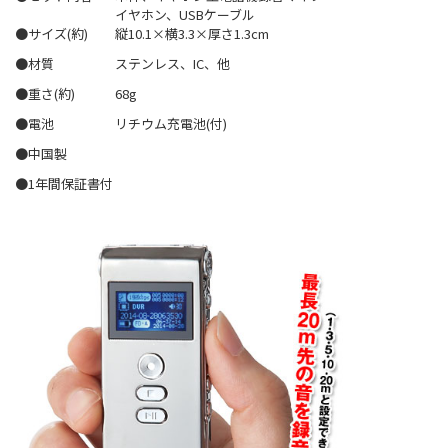
イヤホン、USBケーブル
●サイズ(約)
縦10.1×横3.3×厚さ1.3cm
●材質
ステンレス、IC、他
●重さ(約)
68g
●電池
リチウム充電池(付)
●中国製
●1年間保証書付