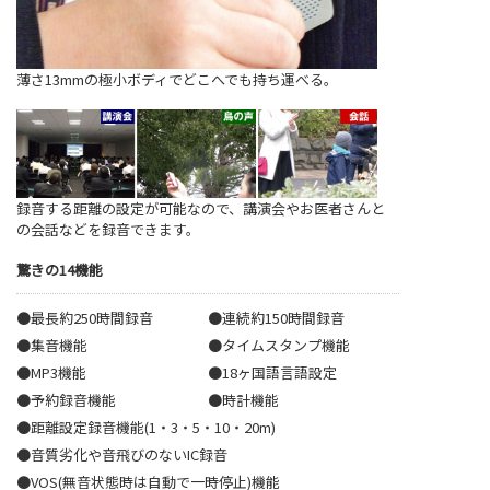
薄さ13mmの極小ボディでどこへでも持ち運べる。
録音する距離の設定が可能なので、講演会やお医者さんと
の会話などを録音できます。
驚きの14機能
●最長約250時間録音
●連続約150時間録音
●集音機能
●タイムスタンプ機能
●MP3機能
●18ヶ国語言語設定
●予約録音機能
●時計機能
●距離設定録音機能(1・3・5・10・20m)
●音質劣化や音飛びのないIC録音
●VOS(無音状態時は自動で一時停止)機能