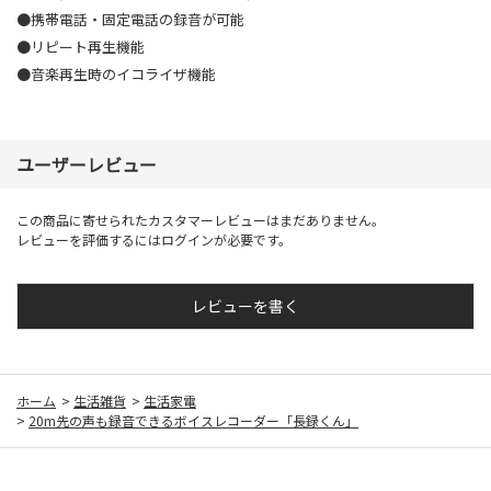
●携帯電話・固定電話の録音が可能
●リピート再生機能
●音楽再生時のイコライザ機能
ユーザーレビュー
この商品に寄せられたカスタマーレビューはまだありません。
レビューを評価するには
ログイン
が必要です。
レビューを書く
ホーム
>
生活雑貨
>
生活家電
>
20m先の声も録音できるボイスレコーダー「長録くん」