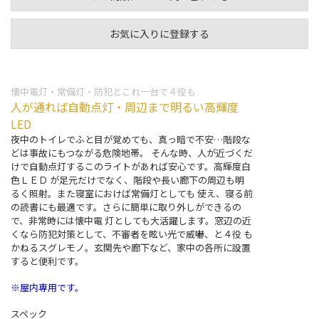
お気に入りに登録する
懐中電灯・常備灯・防犯とこれ一台で４役も
人が通れば自動点灯・周辺まで明るい高輝度
LED
夜中のトイレでふと目が覚めても、真っ暗で不安…階段な
どは事故にもつながる危険地帯。 そんな時、人が近づくだ
けで自動点灯するこのライトがあれば安心です。高輝度白
色ＬＥＤ が足元だけでなく、階段や長い廊下の周辺も明
るく照射。また寝室におけば常備灯としても 使え、寝る前
の読書にも最適です。さらに簡単に取り外しができるの
で、非常時には懐中電 灯としても大活躍します。窓辺の近
くなら防犯対策として、不審者を眩い光で威嚇、と４役 も
かねるスグレモノ。玄関先や廊下など、家中の各所に設置
すると便利です。
※屋内専用です。
スペック