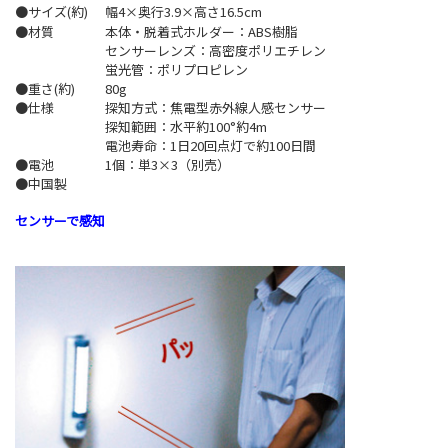
●サイズ(約)
幅4×奥行3.9×高さ16.5cm
●材質
本体・脱着式ホルダー：ABS樹脂
センサーレンズ：高密度ポリエチレン
蛍光管：ポリプロピレン
●重さ(約)
80g
●仕様
探知方式：焦電型赤外線人感センサー
探知範囲：水平約100°約4m
電池寿命：1日20回点灯で約100日間
●電池
1個：単3×3（別売）
●中国製
センサーで感知