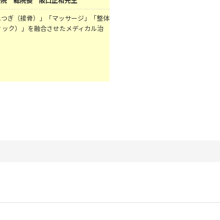
療院 総院長 阪口正和先生
ねつぎ（接骨）」「マッサージ」「整体
ィック）」を融合させたメディカル治