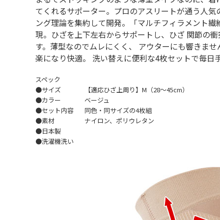
てくれるサポーター。プロのアスリートが通う人気
ング理論を集約して開発。「マルチフィラメント繊
現。ひざを上下左右からサポートし、ひざ 関節の
す。薄型なのでムレにくく、 アウターにも響きま
楽になり快適。 洗い替えに便利な4枚セットで毎日
スペック
●サイズ
【適応ひざ上周り】M（28～45cm）
●カラー
ベージュ
●セット内容
同色・同サイズの4枚組
●素材
ナイロン、ポリウレタン
●日本製
●洗濯機洗い