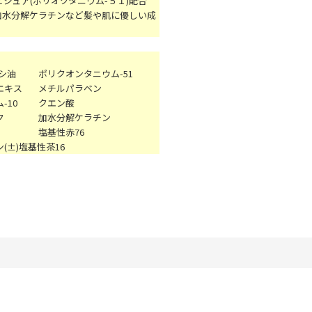
ジュア(ポリオクタニウム-５１)配合
加水分解ケラチンなど髪や肌に優しい成
マシ油
ポリクオンタニウム-51
エキス
メチルパラベン
-10
クエン酸
ク
加水分解ケラチン
塩基性赤76
(±)塩基性茶16