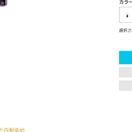
カラ
選択さ
た白髪染め