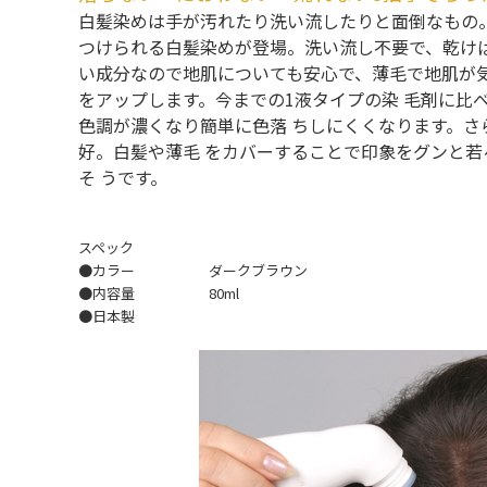
白髪染めは手が汚れたり洗い流したりと面倒なもの
つけられる白髪染めが登場。洗い流し不要で、乾け
い成分なので地肌についても安心で、薄毛で地肌が
をアップします。今までの1液タイプの染 毛剤に比
色調が濃くなり簡単に色落 ちしにくくなります。
好。白髪や薄毛 をカバーすることで印象をグンと
そ うです。
スペック
●カラー
ダークブラウン
●内容量
80ml
●日本製