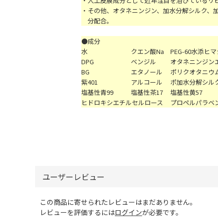
・
人工皮膜成分として近年注目を浴びているリピ
・
その他、オタネニンジン、加水分解シルク、
分配合。
●成分
水
クエン酸Na
PEG-60水添ヒ
DPG
ベンジル
オタネニンジン
BG
エタノール
ポリクオタニウム
紫401
アルコール
ポ加水分解シル
塩基性青99
塩基性茶17
塩基性黄57
ヒドロキシエチルセルロース
プロペルパラベン
ユーザーレビュー
この商品に寄せられたレビューはまだありません。
レビューを評価するには
ログイン
が必要です。