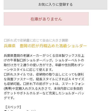
お気に入りに登録する
在庫がありません
口折れ式で収納量に応じて自由に大きさ調節
兵庫県 豊岡の匠が丹精込めた高級ショルダー
兵庫県豊岡の老舗メーカーがつくる日本製ワックス仕上
げの牛革製口折ショルダーバッグ。ショルダーベルトの
取付け方で２通りの使い方ができ、年齢や性別問わずシ
ーンやスタイルに応じて使えます。
口折れスタイルでは、収納物の取り出しにとっても便利
な背面ファスナー付。縦長スタイルにすればＡ４サイズ
も収納可能。口折れ下の前ポケットは、スマートフォン
(携帯)や定期入れが入る大きさで、本体内部には多目的
ポケットやボトルホルダーなど充実したショルダーバッ
グです。
【スペック】