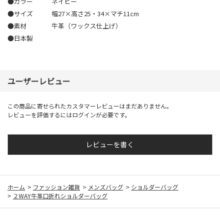
●カラー
ネイビー
●サイズ
幅27×高さ25・34×マチ11cm
●素材
牛革（ワックス仕上げ）
●日本製
ユーザーレビュー
この商品に寄せられたカスタマーレビューはまだありません。
レビューを評価するには
ログイン
が必要です。
レビューを書く
ホーム
>
ファッション雑貨
>
メンズバッグ
>
ショルダーバッグ
>
２WAY牛革口折れショルダーバッグ