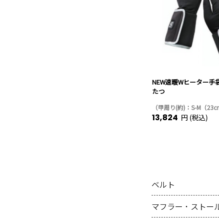
NEW速暖Wヒーター手
たつ
（甲周り(約)：S-M（23
13,824
円 (税込)
ベルト
マフラー ･ ストー