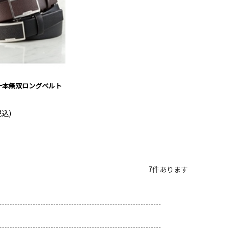
L 一本無双ロングベルト
税込)
7
件あります