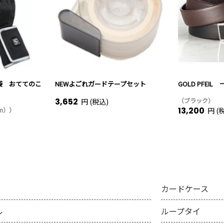
袋 おててのこ
NEWよごれガードテープセット
GOLD PFEI
3,652
（ブラック）
円 (税込)
13,200
cm））
円 (
カードケース
ル
ループタイ