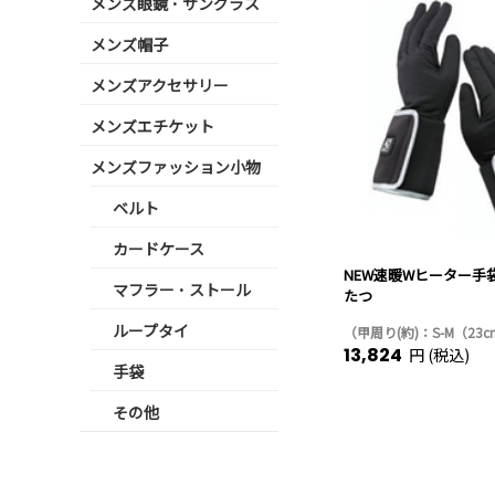
メンズ眼鏡 ･ サングラス
メンズ帽子
メンズアクセサリー
メンズエチケット
メンズファッション小物
ベルト
カードケース
NEW速暖Wヒーター手
マフラー ･ ストール
たつ
ループタイ
（甲周り(約)：S-M（23
13,824
円 (税込)
手袋
その他