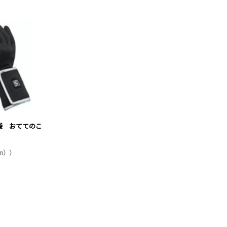
袋 おててのこ
cm））