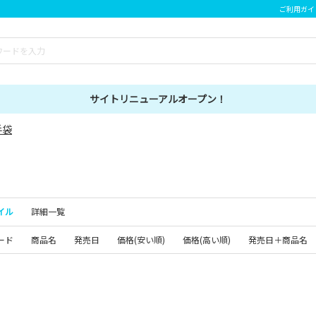
ご利用ガイ
サイトリニューアルオープン！
手袋
イル
詳細一覧
ード
商品名
発売日
価格(安い順)
価格(高い順)
発売日＋商品名