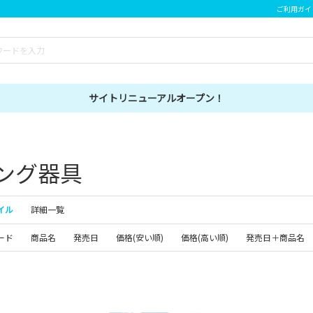
ご利用ガイ
サイトリニューアルオープン！
ング器具
イル
詳細一覧
ード
商品名
発売日
価格(安い順)
価格(高い順)
発売日＋商品名