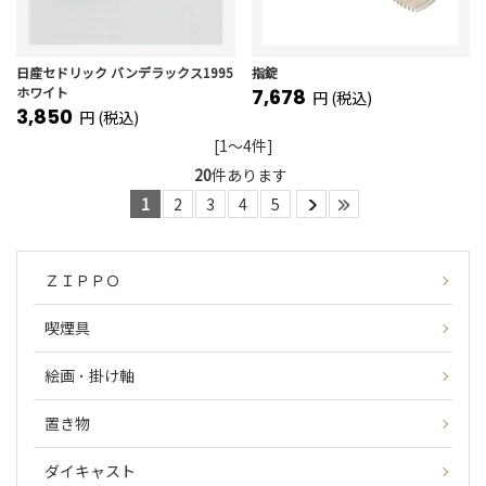
日産セドリック バンデラックス1995
指錠
ホワイト
7,678
円 (税込)
3,850
円 (税込)
[1～4件]
20
件あります
1
2
3
4
5
ＺＩＰＰＯ
喫煙具
絵画 ･ 掛け軸
置き物
ダイキャスト